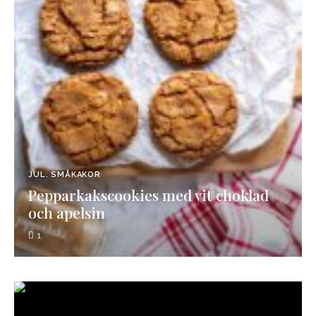
JUL
SMÅKAKOR
Pepparkakscookies med vit choklad
och apelsin
1