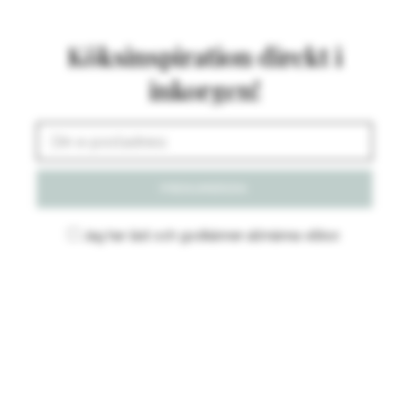
Köksinspiration direkt i
inkorgen!
Jag har läst och godkänner
allmänna villkor
.