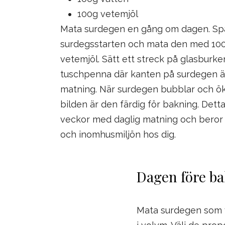
100g vetemjöl
Mata surdegen en gång om dagen. Sp
surdegsstarten och mata den med 100
vetemjöl. Sätt ett streck på glasburk
tuschpenna där kanten på surdegen är
matning. När surdegen bubblar och öka
bilden är den färdig för bakning. Detta 
veckor med daglig matning och beror
och inomhusmiljön hos dig.
Dagen före b
Mata surdegen som v