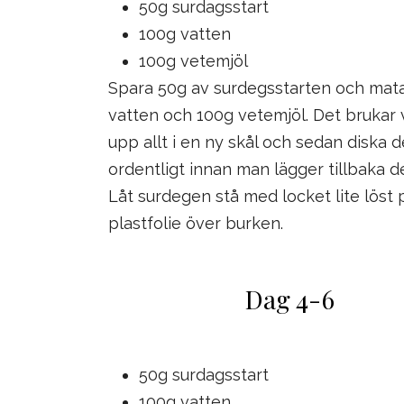
50g surdagsstart
100g vatten
100g vetemjöl
Spara 50g av surdegsstarten och mat
vatten och 100g vetemjöl. Det brukar 
upp allt i en ny skål och sedan diska
ordentligt innan man lägger tillbaka 
Låt surdegen stå med locket lite löst på
plastfolie över burken.
Dag 4-6
50g surdagsstart
100g vatten