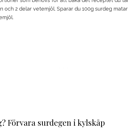
portioner som behövs för att baka det receptet du tä
en och 2 delar vetemjöl. Sparar du 100g surdeg mata
emjöl.
? Förvara surdegen i kylskåp