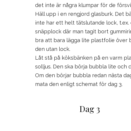
det inte är några klumpar för de försv
Häll upp i en rengjord glasburk. Det b
inte har ett helt tätslutande lock, t.e
snäpplock där man tagit bort gummiri
bra att bara lägga lite plastfolie öve
den utan lock.
Låt stå på köksbänken på en varm plat
solljus. Den ska börja bubbla lite och d
Om den börjar bubbla redan nästa dag
mata den enligt schemat för dag 3.
Dag 3