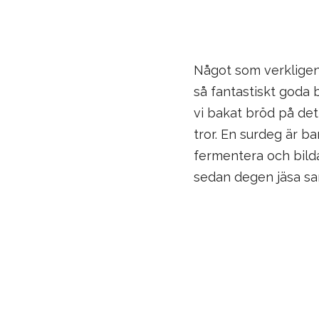
Något som verkligen 
så fantastiskt goda b
vi bakat bröd på det
tror. En surdeg är b
fermentera och bilda
sedan degen jäsa sam