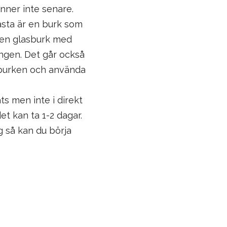
inner inte senare.
ästa är en burk som
x. en glasburk med
ngen. Det går också
r burken och använda
s men inte i direkt
et kan ta 1-2 dagar.
 så kan du börja