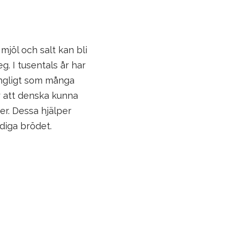
mjöl och salt kan bli
g. I tusentals år har
ångligt som många
r att denska kunna
er. Dessa hjälper
rdiga brödet.