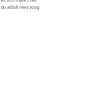
nkt och mata 1 del
r du alltså med 200g