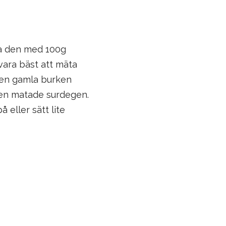
a den med 100g
vara bäst att mäta
 den gamla burken
den matade surdegen.
 eller sätt lite