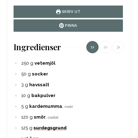
SKRIV UT
PINNA
Ingredienser
1x
2x
3x
250
g
vetemjöl
50
g
socker
3
g
havssalt
10
g
bakpulver
5
g
kardemumma
,
mald
120
g
smör
,
osaltat
125
g
surdegsgrund