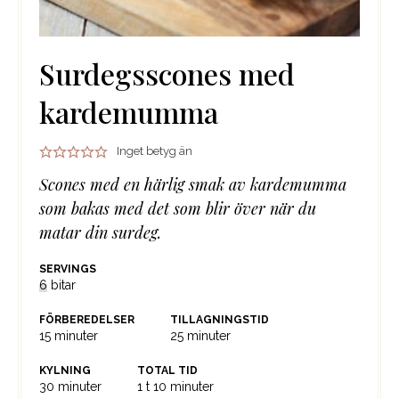
Surdegsscones med
kardemumma
Inget betyg än
Scones med en härlig smak av kardemumma
som bakas med det som blir över när du
matar din surdeg.
SERVINGS
6
bitar
FÖRBEREDELSER
TILLAGNINGSTID
minuter
minuter
15
minuter
25
minuter
KYLNING
TOTAL TID
minuter
timme
minuter
30
minuter
1
t
10
minuter