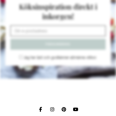
Köksinspiration direkt i
inkorgen!
Jag har läst och godkänner
allmänna villkor
.