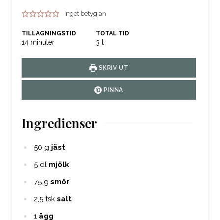
Inget betyg än
TILLAGNINGSTID
TOTAL TID
minuter
timmar
14
minuter
3
t
SKRIV UT
PINNA
Ingredienser
50
g
jäst
5
dl
mjölk
75
g
smör
2,5
tsk
salt
1
ägg