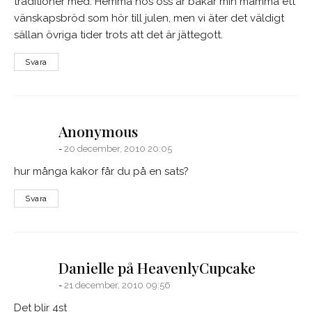
traditioner med. Hemma hos oss är bakar min mamma ett
vänskapsbröd som hör till julen, men vi äter det väldigt
sällan övriga tider trots att det är jättegott.
Svara
says:
Anonymous
20 december, 2010 20:05
hur många kakor får du på en sats?
Svara
says:
Danielle på HeavenlyCupcake
21 december, 2010 09:56
Det blir 4st