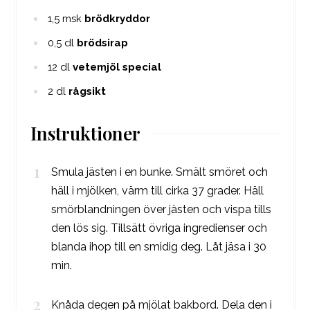
1,5
msk
brödkryddor
0,5
dl
brödsirap
12
dl
vetemjöl special
2
dl
rågsikt
Instruktioner
Smula jästen i en bunke. Smält smöret och
häll i mjölken, värm till cirka 37 grader. Häll
smörblandningen över jästen och vispa tills
den lös sig. Tillsätt övriga ingredienser och
blanda ihop till en smidig deg. Låt jäsa i 30
min.
Knåda degen på mjölat bakbord. Dela den i