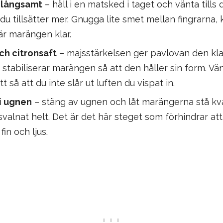
t långsamt
– häll i en matsked i taget och vänta tills d
 du tillsätter mer. Gnugga lite smet mellan fingrarna,
 är marängen klar.
ch citronsaft
– majsstärkelsen ger pavlovan den kla
 stabiliserar marängen så att den håller sin form. Vä
 så att du inte slår ut luften du vispat in.
i ugnen
– stäng av ugnen och låt marängerna stå k
 svalnat helt. Det är det här steget som förhindrar at
fin och ljus.