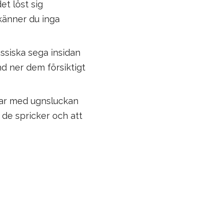
et löst sig
 känner du inga
ssiska sega insidan
nd ner dem försiktigt
var med ugnsluckan
t de spricker och att