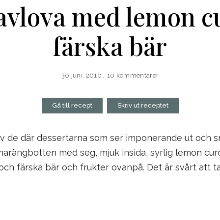
avlova med lemon c
färska bär
30 juni, 2010
10 kommentarer
Gå till recept
Skriv ut receptet
av de där dessertarna som ser imponerande ut och 
marängbotten med seg, mjuk insida, syrlig lemon curd
 färska bär och frukter ovanpå. Det är svårt att ta