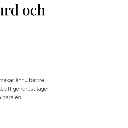
urd och
smakar ännu bättre
, ett generöst lager
 bara en.