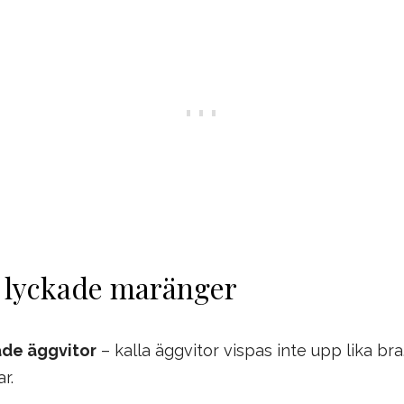
r lyckade maränger
de äggvitor
– kalla äggvitor vispas inte upp lika bra
r.