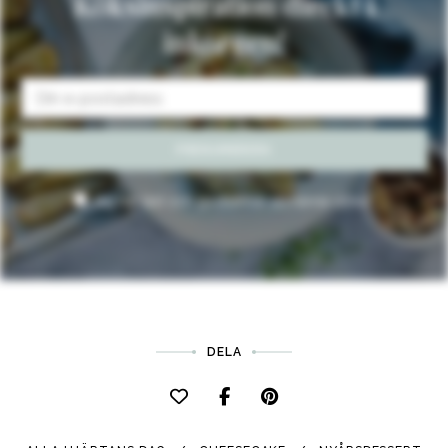
Köksinspiration direkt i
inkorgen!
Jag har läst och godkänner
allmänna villkor
.
DELA