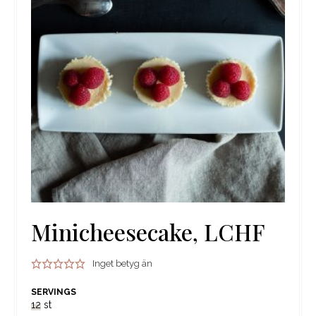
Minicheesecake, LCHF
Inget betyg än
SERVINGS
12
st