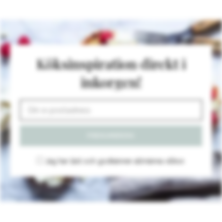
Köksinspiration direkt i
inkorgen!
Jag har läst och godkänner
allmänna villkor
.