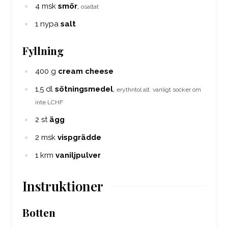
4
msk
smör
,
osaltat
1
nypa
salt
Fyllning
400
g
cream cheese
1,5
dl
sötningsmedel
,
erythritol alt. vanligt socker om
inte LCHF
2
st
ägg
2
msk
vispgrädde
1
krm
vaniljpulver
Instruktioner
Botten