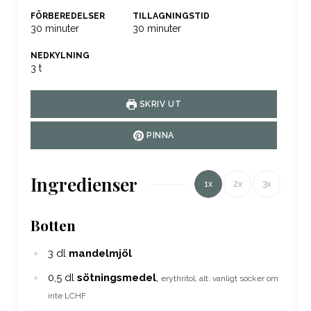
FÖRBEREDELSER
TILLAGNINGSTID
minuter
minuter
30
minuter
30
minuter
NEDKYLNING
timmar
3
t
SKRIV UT
PINNA
Ingredienser
1x
2x
3x
Botten
3
dl
mandelmjöl
0,5
dl
sötningsmedel
,
erythritol, alt. vanligt socker om
inte LCHF