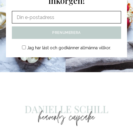
inkorgen!
Jag har läst och godkänner
allmänna villkor
.