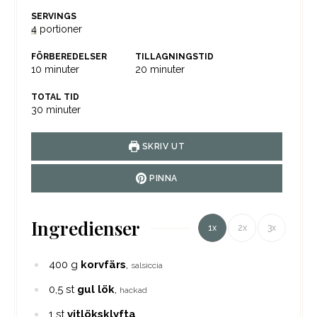
SERVINGS
4
portioner
FÖRBEREDELSER
TILLAGNINGSTID
minuter
minuter
10
minuter
20
minuter
TOTAL TID
minuter
30
minuter
SKRIV UT
PINNA
Ingredienser
1x
2x
3x
400
g
korvfärs
,
salsiccia
0,5
st
gul lök
,
hackad
1
st
vitlöksklyfta