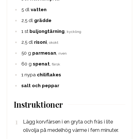
5
dl
vatten
2,5
dl
grädde
1
st
buljongtärning
,
kyckling
2,5
dl
risoni
,
okokt
50
g
parmesan
,
riven
60
g
spenat
,
färsk
1
nypa
chiliflakes
salt och peppar
Instruktioner
Lägg korvfärsen i en gryta och fräs i lite
olivolja på medelhög värme i fem minuter.