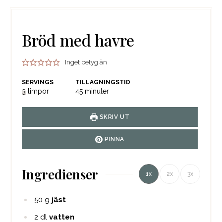
Bröd med havre
Inget betyg än
SERVINGS
TILLAGNINGSTID
minuter
3
limpor
45
minuter
SKRIV UT
PINNA
Ingredienser
1x
2x
3x
50
g
jäst
2
dl
vatten