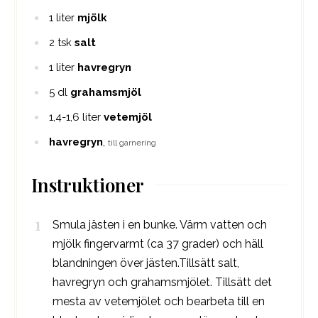
1
liter
mjölk
2
tsk
salt
1
liter
havregryn
5
dl
grahamsmjöl
1,4-1,6
liter
vetemjöl
havregryn
,
till garnering
Instruktioner
Smula jästen i en bunke. Värm vatten och
mjölk fingervarmt (ca 37 grader) och häll
blandningen över jästen.Tillsätt salt,
havregryn och grahamsmjölet. Tillsätt det
mesta av vetemjölet och bearbeta till en