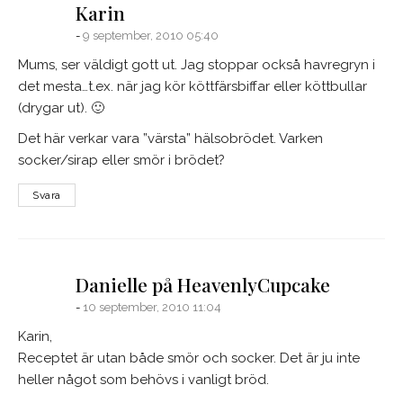
says:
Karin
9 september, 2010 05:40
Mums, ser väldigt gott ut. Jag stoppar också havregryn i
det mesta…t.ex. när jag kör köttfärsbiffar eller köttbullar
(drygar ut). 🙂
Det här verkar vara ”värsta” hälsobrödet. Varken
socker/sirap eller smör i brödet?
Svara
says:
Danielle på HeavenlyCupcake
10 september, 2010 11:04
Karin,
Receptet är utan både smör och socker. Det är ju inte
heller något som behövs i vanligt bröd.