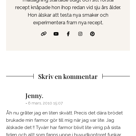
recept knåpade hon ihop redan vid sju års ålder.
Hon älskar att testa nya smaker och
experimentera fram nya recept.
Skriv en kommentar
says:
Jenny.
6 mars, 2010 15:07
Åh nu gråter jag en liten skvätt. Precis det dära brödet
brukade min farmor gör till mig när jag var lite. Jag
älskade det !! Tyvärr har farmor blivit lite virrig på sista
tiden och allt som fanns uppe i huvudkontoret funkar