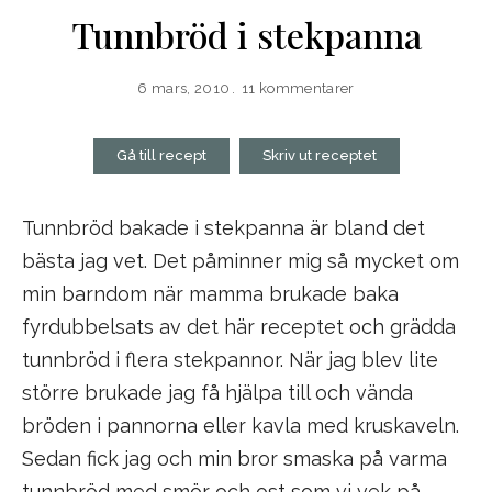
Tunnbröd i stekpanna
6 mars, 2010
11 kommentarer
Gå till recept
Skriv ut receptet
Tunnbröd bakade i stekpanna är bland det
bästa jag vet. Det påminner mig så mycket om
min barndom när mamma brukade baka
fyrdubbelsats av det här receptet och grädda
tunnbröd i flera stekpannor. När jag blev lite
större brukade jag få hjälpa till och vända
bröden i pannorna eller kavla med kruskaveln.
Sedan fick jag och min bror smaska på varma
tunnbröd med smör och ost som vi vek på