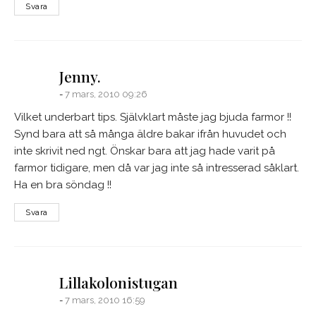
Svara
says:
Jenny.
7 mars, 2010 09:26
Vilket underbart tips. Självklart måste jag bjuda farmor !!
Synd bara att så många äldre bakar ifrån huvudet och
inte skrivit ned ngt. Önskar bara att jag hade varit på
farmor tidigare, men då var jag inte så intresserad såklart.
Ha en bra söndag !!
Svara
says:
Lillakolonistugan
7 mars, 2010 16:59