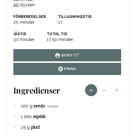
20
stycken
FÖRBEREDELSER
TILLAGNINGSTID
minuter
timme
20
minuter
1
t
JÄSTID
TOTAL TID
minuter
timme
minuter
30
minuter
1
t
50
minuter
SKRIV UT
PINNA
Ingredienser
1x
2x
3x
100
g
smör
,
osaltat
1
liter
mjölk
25
g
jäst