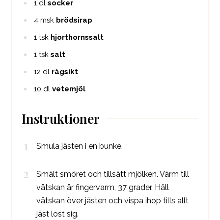
1
dl
socker
4
msk
brödsirap
1
tsk
hjorthornssalt
1
tsk
salt
12
dl
rågsikt
10
dl
vetemjöl
Instruktioner
Smula jästen i en bunke.
Smält smöret och tillsätt mjölken. Värm till
vätskan är fingervarm, 37 grader. Häll
vätskan över jästen och vispa ihop tills allt
jäst löst sig.