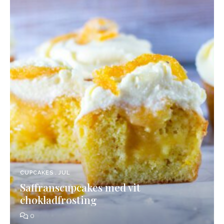
CUPCAKES
JUL
Saffranscupcakes med vit
chokladfrosting
0