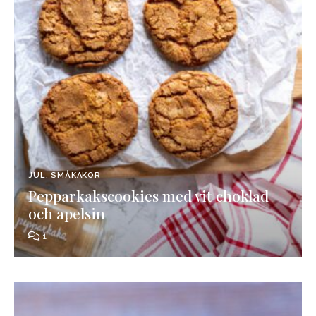
JUL
SMÅKAKOR
Pepparkakscookies med vit choklad
och apelsin
1