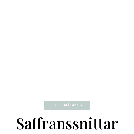
JUL
SMÅKAKOR
Saffranssnittar