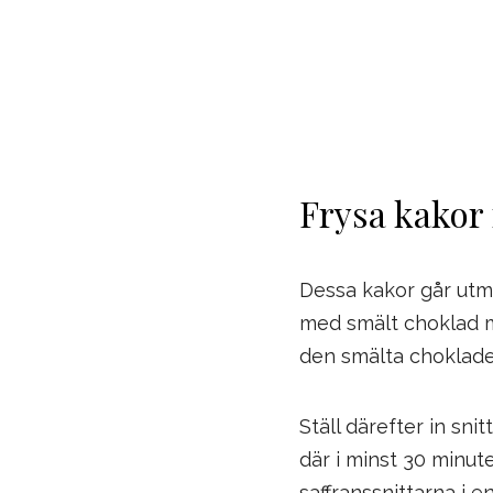
Frysa kakor
Dessa kakor går utmä
med smält choklad m
den smälta chokladen
Ställ därefter in sn
där i minst 30 minute
saffranssnittarna i e