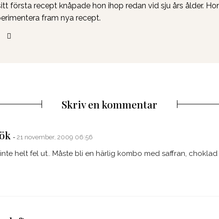
sitt första recept knåpade hon ihop redan vid sju års ålder. Hon
erimentera fram nya recept.
Skriv en kommentar
says:
ök
21 november, 2009 06:56
inte helt fel ut.. Måste bli en härlig kombo med saffran, choklad