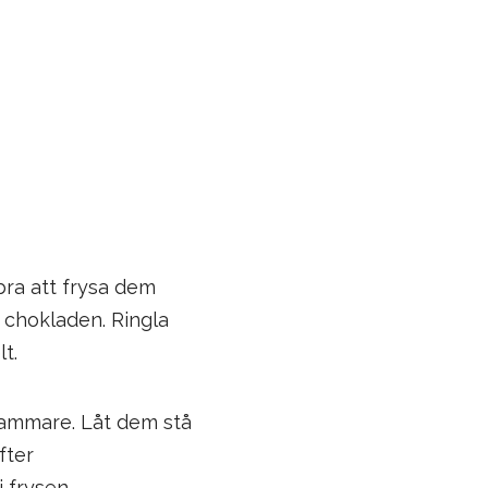
bra att frysa dem
 chokladen. Ringla
t.
gsammare. Låt dem stå
fter
 frysen.