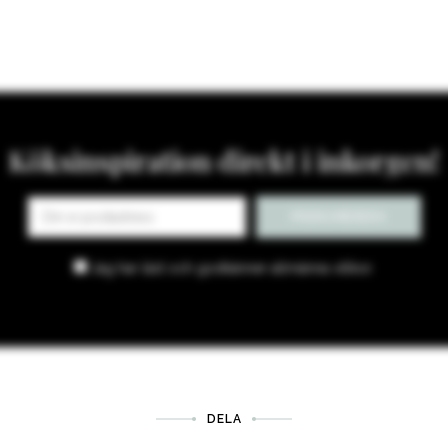
Köksinspiration direkt i inkorgen!
Jag har läst och godkänner
allmänna villkor
.
DELA