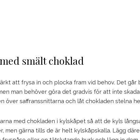
 med smält choklad
rkt att frysa in och plocka fram vid behov. Det går 
en man behöver göra det gradvis för att inte skada
 över saffranssnittarna och låt chokladen stelna hel
ittarna med chokladen i kylskåpet så att de kyls lån
r, men gärna tills de är helt kylskåpskalla. Lägg däre
n fryspåse eller en tätslutande burk och lägg in dem i