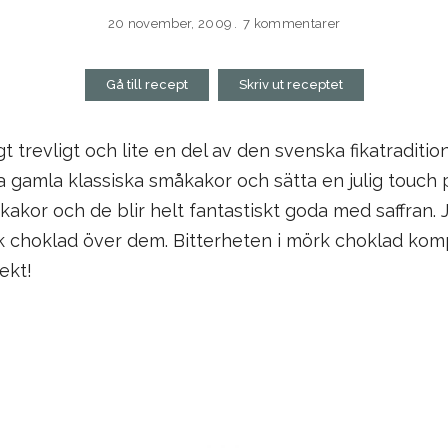
20 november, 2009
7 kommentarer
Gå till recept
Skriv ut receptet
t trevligt och lite en del av den svenska fikatraditio
 ta gamla klassiska småkakor och sätta en julig touch
kakor och de blir helt fantastiskt goda med saffran. J
rk choklad över dem. Bitterheten i mörk choklad kom
ekt!