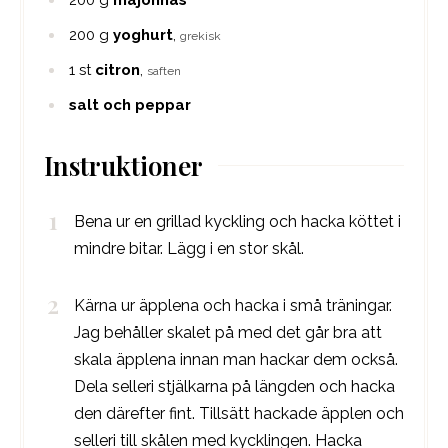
200
g
majonnäs
200
g
yoghurt
,
grekisk
1
st
citron
,
saften
salt och peppar
Instruktioner
Bena ur en grillad kyckling och hacka köttet i
mindre bitar. Lägg i en stor skål.
Kärna ur äpplena och hacka i små träningar.
Jag behåller skalet på med det går bra att
skala äpplena innan man hackar dem också.
Dela selleri stjälkarna på längden och hacka
den därefter fint. Tillsätt hackade äpplen och
selleri till skålen med kycklingen. Hacka