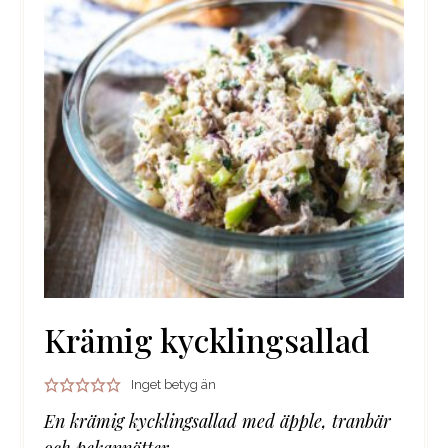
Krämig kycklingsallad
Inget betyg än
En krämig kycklingsallad med äpple, tranbär