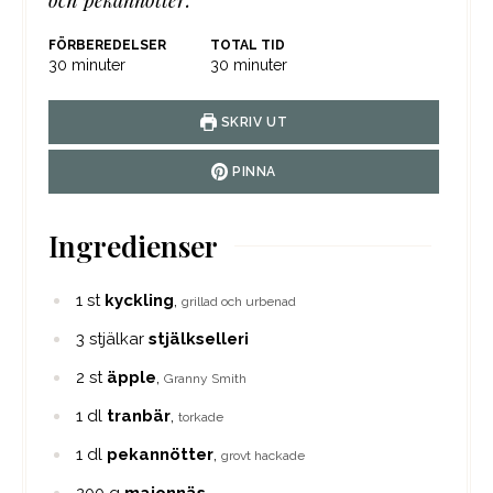
och pekannötter.
FÖRBEREDELSER
TOTAL TID
minuter
minuter
30
minuter
30
minuter
SKRIV UT
PINNA
Ingredienser
1
st
kyckling
,
grillad och urbenad
3
stjälkar
stjälkselleri
2
st
äpple
,
Granny Smith
1
dl
tranbär
,
torkade
1
dl
pekannötter
,
grovt hackade