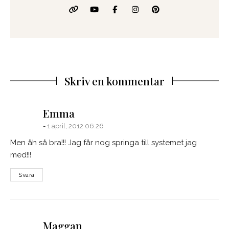
Skriv en kommentar
says:
Emma
1 april, 2012 06:26
Men åh så bra!!! Jag får nog springa till systemet jag
med!!!
Svara
says:
Maggan