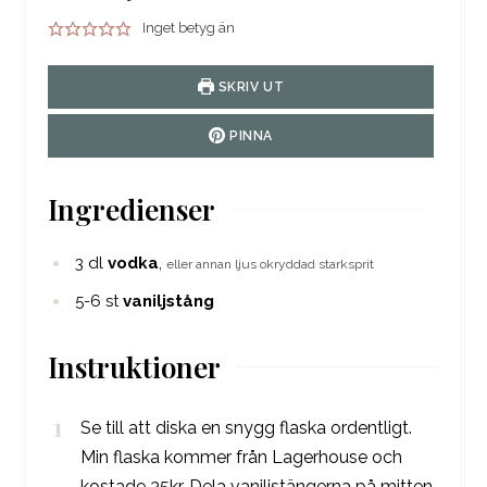
Inget betyg än
SKRIV UT
PINNA
Ingredienser
3
dl
vodka
,
eller annan ljus okryddad starksprit
5-6
st
vaniljstång
Instruktioner
Se till att diska en snygg flaska ordentligt.
Min flaska kommer från Lagerhouse och
kostade 35kr. Dela vaniljstängerna på mitten