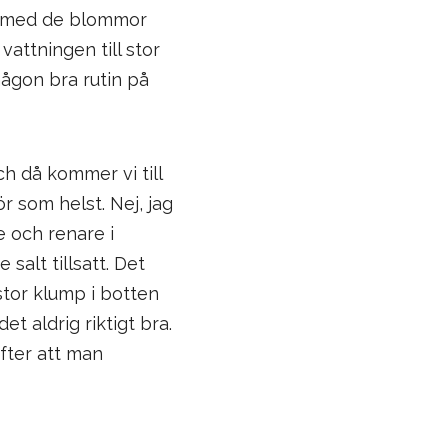
ns med de blommor
vattningen till stor
 någon bra rutin på
ch då kommer vi till
r som helst. Nej, jag
re och renare i
alt tillsatt. Det
stor klump i botten
t aldrig riktigt bra.
efter att man