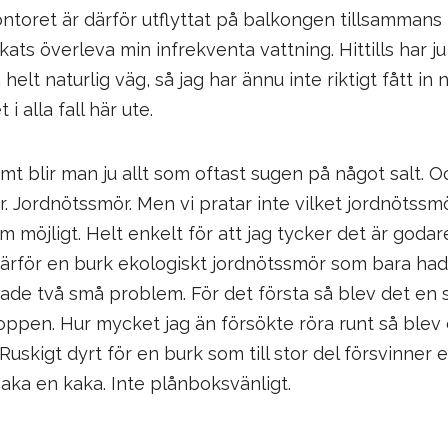
Kontoret är därför utflyttat på balkongen tillsamma
ts överleva min infrekventa vattning. Hittills har ju 
å helt naturlig väg, så jag har ännu inte riktigt fått in
i alla fall här ute.
mt blir man ju allt som oftast sugen på något salt. O
r. Jordnötssmör. Men vi pratar inte vilket jordnötssmö
som möjligt. Helt enkelt för att jag tycker det är goda
rför en burk ekologiskt jordnötssmör som bara hade s
de två små problem. För det första så blev det en 
oppen. Hur mycket jag än försökte röra runt så blev de
Ruskigt dyrt för en burk som till stor del försvinner 
baka en kaka. Inte plånboksvänligt.