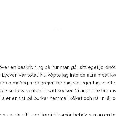
ver en beskrivning på hur man gör sitt eget jordnöt
) Lyckan var total! Nu köpte jag inte de allra mest kv
n provomgång men grejen för mig var egentligen inte 
et skulle vara utan tillsatt socker. Ni anar inte hur 
 Ta er en titt på burkar hemma i köket och när ni är o
r man gör sitt eget jordnötssmör behöver man en b