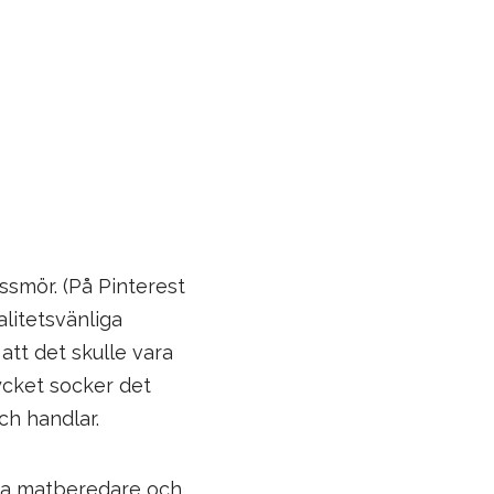
ssmör. (På Pinterest
alitetsvänliga
att det skulle vara
mycket socker det
ch handlar.
ra matberedare och