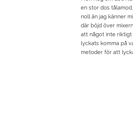
en stor dos tålamod.
noll än jag känner 
där böjd över mixern
att något inte rikti
lyckats komma på vad
metoder för att lyc