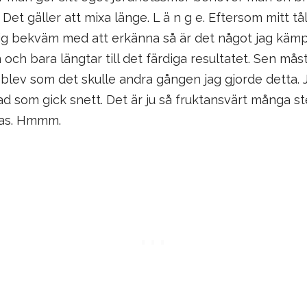
 Det gäller att mixa länge. L ä n g e. Eftersom mitt 
mig bekväm med att erkänna så är det något jag kämp
 och bara längtar till det färdiga resultatet. Sen må
gt blev som det skulle andra gången jag gjorde detta. 
 som gick snett. Det är ju så fruktansvärt många st
kas. Hmmm.