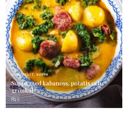
HUVUDRÄTT
SOPPA
Soppa med kabanoss, potatis och
grönkål
5