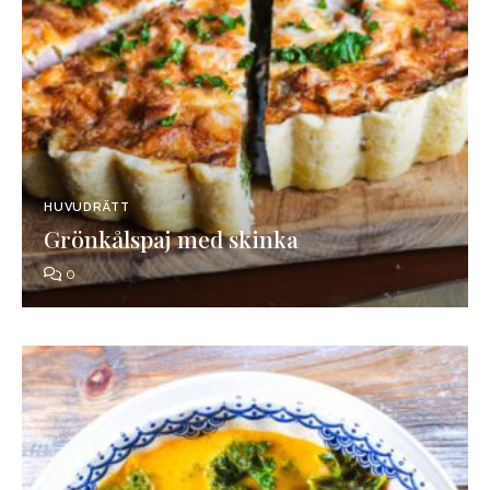
HUVUDRÄTT
Grönkålspaj med skinka
0