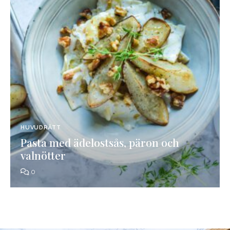
HUVUDRÄTT
Pasta med ädelostsås, päron och
valnötter
0