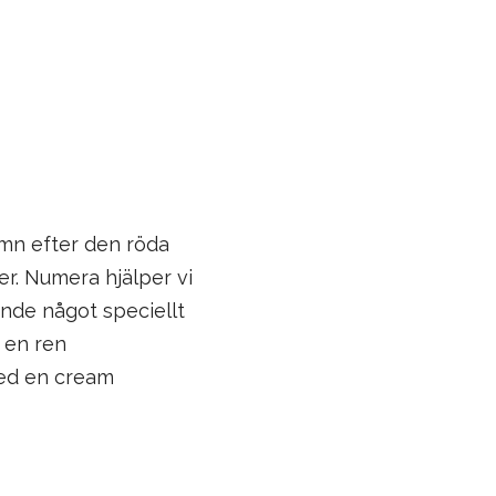
amn efter den röda
r. Numera hjälper vi
ande något speciellt
t en ren
med en cream