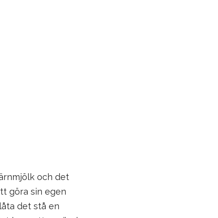
ärnmjölk och det
att göra sin egen
låta det stå en