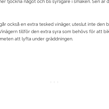
r tjockna något och bli syrligare i smaken. Sen är 
går också en extra tesked vinäger, uteslut inte den b
Vinägern tillför den extra syra som behövs för att b
smeten att lyfta under gräddningen.