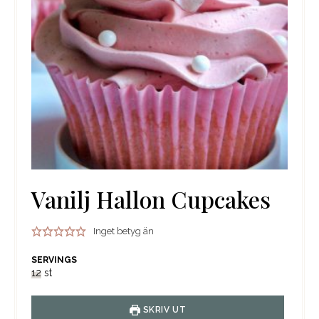
Vanilj Hallon Cupcakes
Inget betyg än
SERVINGS
12
st
SKRIV UT