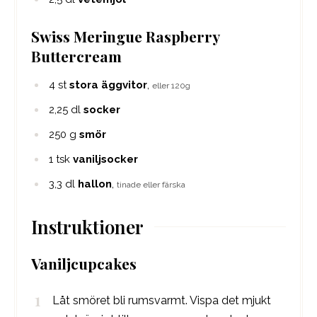
Swiss Meringue Raspberry
Buttercream
4
st
stora äggvitor
,
eller 120g
2,25
dl
socker
250
g
smör
1
tsk
vaniljsocker
3,3
dl
hallon
,
tinade eller färska
Instruktioner
Vaniljcupcakes
Låt smöret bli rumsvarmt. Vispa det mjukt