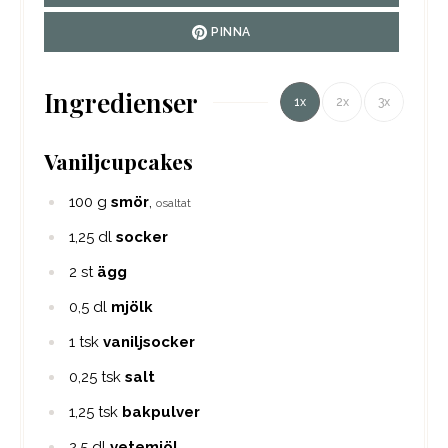
PINNA
Ingredienser
1x
2x
3x
Vaniljcupcakes
100
g
smör
,
osaltat
1,25
dl
socker
2
st
ägg
0,5
dl
mjölk
1
tsk
vaniljsocker
0,25
tsk
salt
1,25
tsk
bakpulver
2,5
dl
vetemjöl