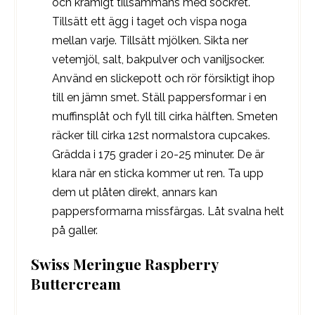
och krämigt tillsammans med sockret.
Tillsätt ett ägg i taget och vispa noga
mellan varje. Tillsätt mjölken. Sikta ner
vetemjöl, salt, bakpulver och vaniljsocker.
Använd en slickepott och rör försiktigt ihop
till en jämn smet. Ställ pappersformar i en
muffinsplåt och fyll till cirka hälften. Smeten
räcker till cirka 12st normalstora cupcakes.
Grädda i 175 grader i 20-25 minuter. De är
klara när en sticka kommer ut ren. Ta upp
dem ut plåten direkt, annars kan
pappersformarna missfärgas. Låt svalna helt
på galler.
Swiss Meringue Raspberry
Buttercream