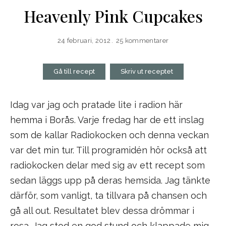
Heavenly Pink Cupcakes
24 februari, 2012
25 kommentarer
Gå till recept
Skriv ut receptet
Idag var jag och pratade lite i radion här
hemma i Borås. Varje fredag har de ett inslag
som de kallar Radiokocken och denna veckan
var det min tur. Till programidén hör också att
radiokocken delar med sig av ett recept som
sedan läggs upp på deras hemsida. Jag tänkte
därför, som vanligt, ta tillvara på chansen och
gå all out. Resultatet blev dessa drömmar i
rosa. Jag stod en god stund och klappade mig